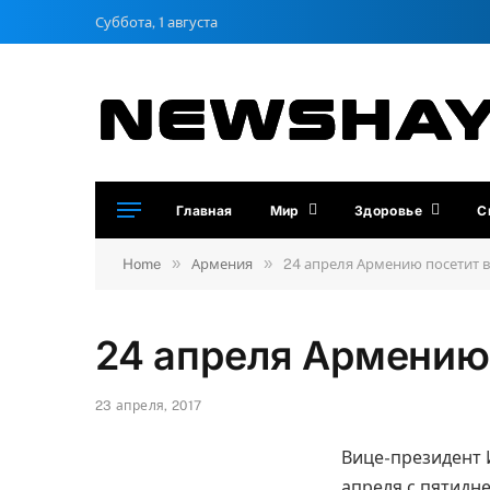
Суббота, 1 августа
Главная
Мир
Здоровье
С
»
»
Home
Армения
24 апреля Армению посетит 
24 апреля Армению
23 апреля, 2017
Вице-президент
апреля с пятидн