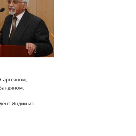
 Саргсяном,
бандяном.
идент Индии из