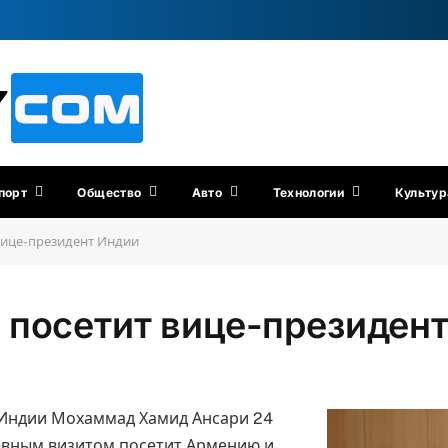
порт
Общество
Авто
Технологии
Культур
вице-президент Индии
 посетит вице-президен
 Индии Мохаммад Хамид Ансари 24
евным визитом посетит Армению и