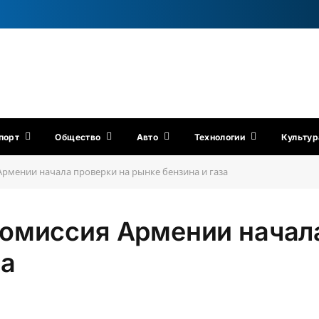
порт
Общество
Авто
Технологии
Культур
рмении начала проверки на рынке бензина и газа
омиссия Армении начала
за