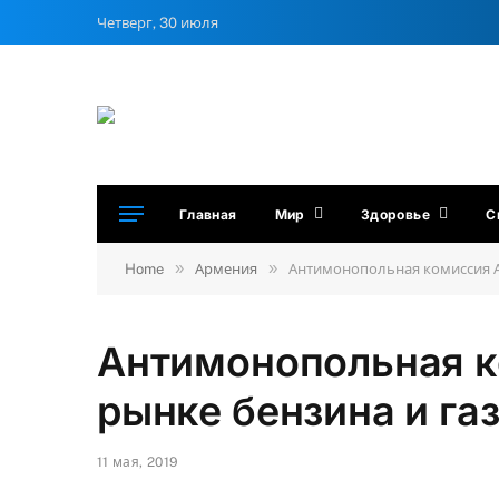
Четверг, 30 июля
Главная
Мир
Здоровье
С
»
»
Home
Армения
Антимонопольная комиссия А
Антимонопольная к
рынке бензина и га
11 мая, 2019