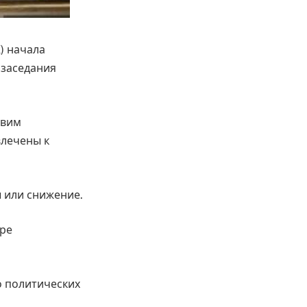
) начала
 заседания
явим
влечены к
ы или снижение.
ере
 о политических