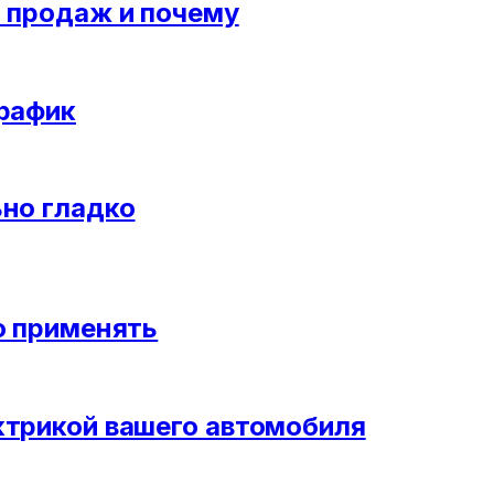
и продаж и почему
трафик
ьно гладко
о применять
ктрикой вашего автомобиля