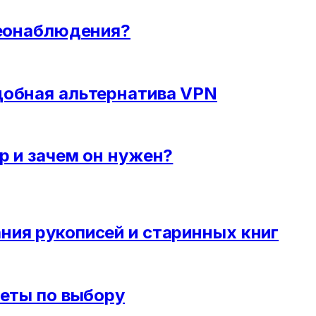
деонаблюдения?
добная альтернатива VPN
р и зачем он нужен?
ния рукописей и старинных книг
веты по выбору