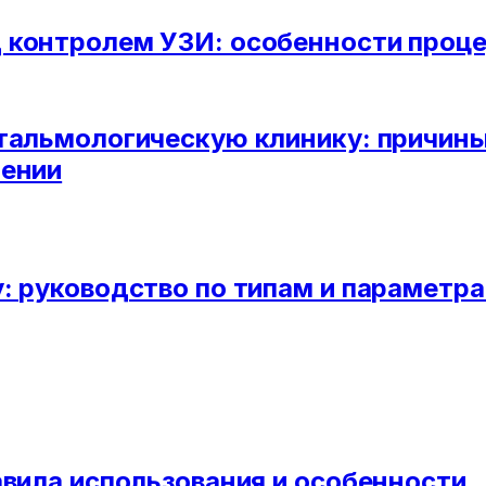
 контролем УЗИ: особенности проце
фтальмологическую клинику: причин
рении
: руководство по типам и параметр
авила использования и особенности