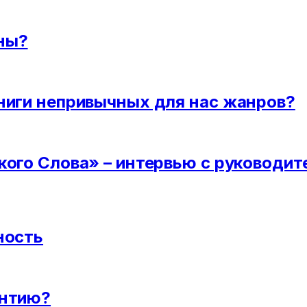
ны?
ниги непривычных для нас жанров?
ского Слова» – интервью с руковод
ность
антию?