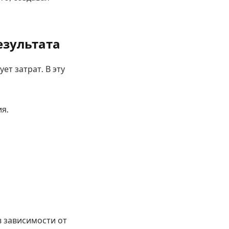
езультата
ет затрат. В эту
я.
.
в зависимости от