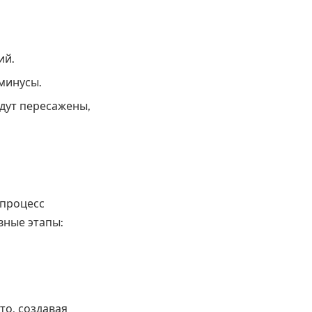
ий.
минусы.
дут пересажены,
 процесс
вные этапы:
то, создавая