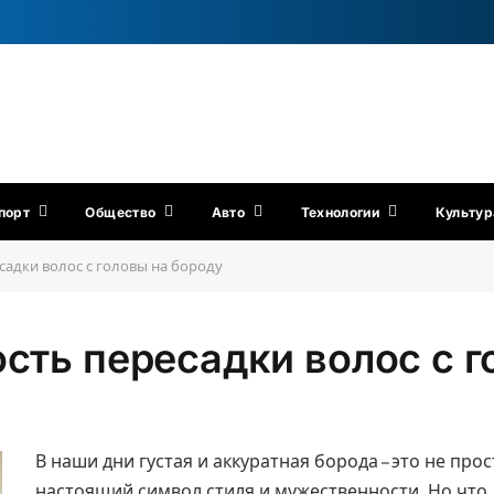
порт
Общество
Авто
Технологии
Культур
садки волос с головы на бороду
ость пересадки волос с 
В наши дни густая и аккуратная борода – это не прос
настоящий символ стиля и мужественности. Но что 