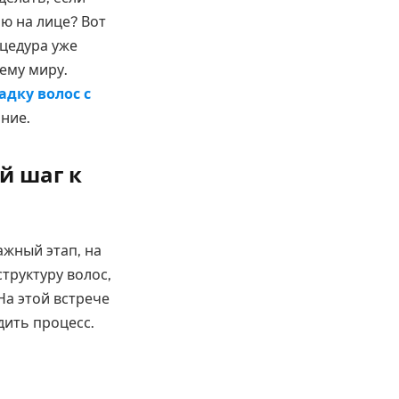
ю на лице? Вот
оцедура уже
ему миру.
адку волос с
ние.
й шаг к
ажный этап, на
труктуру волос,
На этой встрече
дить процесс.