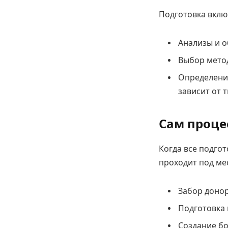
Подготовка вклю
Анализы и о
Выбор метод
Определение
зависит от 
Сам проце
Когда все подго
проходит под ме
Забор донор
Подготовка 
Создание бо