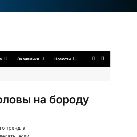
а
Экономика
Новости
головы на бороду
то тренд, а
делать, если