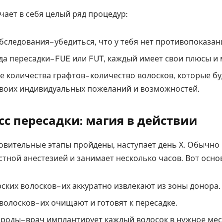
чает в себя целый ряд процедур:
бследования– убедиться, что у тебя нет противопоказан
а пересадки– FUE или FUT, каждый имеет свои плюсы и 
 количества графтов– количество волосков, которые бу
твоих индивидуальных пожеланий и возможностей.
сс пересадки: магия в действии
товительные этапы пройдены, наступает день Х. Обычно
стной анестезией и занимает несколько часов. Вот осно
ских волосков– их аккуратно извлекают из зоны донора.
волосков– их очищают и готовят к пересадке.
роды– врач имплантирует каждый волосок в нужное мес