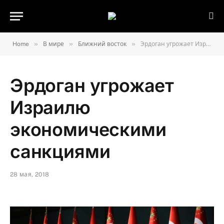
»
»
»
Home
В мире
Ближний восток
Эрдоган угрожает Израилю экономическими санкциями
Эрдоган угрожает
Израилю
экономическими
санкциями
28 мая, 2018