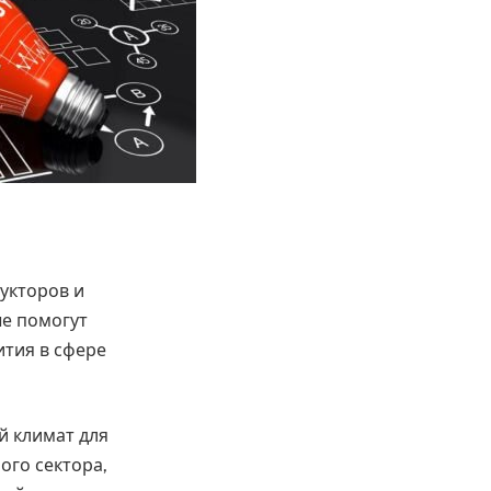
укторов и
ые помогут
ития в сфере
й климат для
ого сектора,