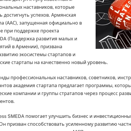
ональных наставников, которые
ь достигнуть успехов. Армянская
па (ААС), запущенная официально в
ре при поддержке проекта
DA (Поддержка развития малых и
ятий в Армении), призвана
азвитию экосистемы стартапов и
ские стартапы на качественно новый уровень.
ды профессиональных наставников, советников, инстр
антов академия стартапа предлагает программы, котор
еские компании и группы стратапов через процесс разв
ентов.
ess SMEDA помогает улучшить бизнес и инвестиционны
Он призван способствовать усиленному развитию частн