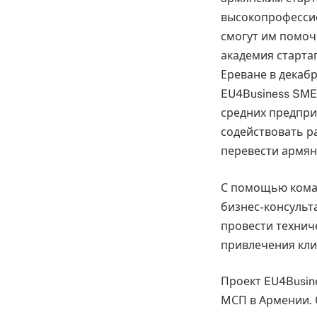
высокопрофесси
смогут им помоч
академия старта
Ереване в декаб
EU4Business SME
средних предпри
содействовать р
перевести армян
С помощью коман
бизнес-консульт
провести технич
привлечения кли
Проект EU4Busin
МСП в Армении. 