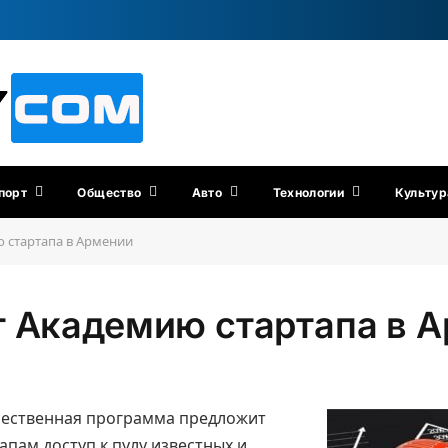
порт
Общество
Авто
Технологии
Культур
 стартапа в Армении
т Академию стартапа в 
чественная программа предложит
апам доступ к пулу известных и