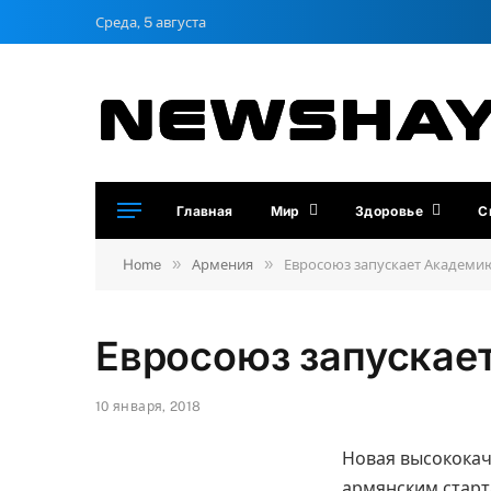
Среда, 5 августа
Главная
Мир
Здоровье
С
»
»
Home
Армения
Евросоюз запускает Академию
Евросоюз запускае
10 января, 2018
Новая высокока
армянским старт