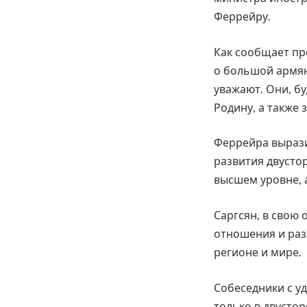
Феррейру.
Как сообщает пр
о большой армян
уважают. Они, б
Родину, а также
Феррейра вырази
развития двусто
высшем уровне, 
Саргсян, в свою
отношения и раз
регионе и мире.
Собеседники с у
только в двусто