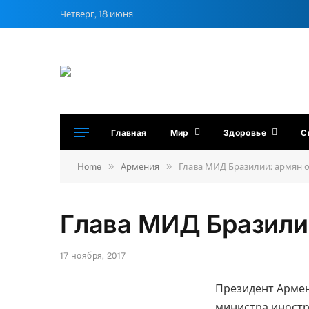
Четверг, 18 июня
Главная
Мир
Здоровье
С
»
»
Home
Армения
Глава МИД Бразилии: армян 
Глава МИД Бразили
17 ноября, 2017
Президент Армен
министра иностр