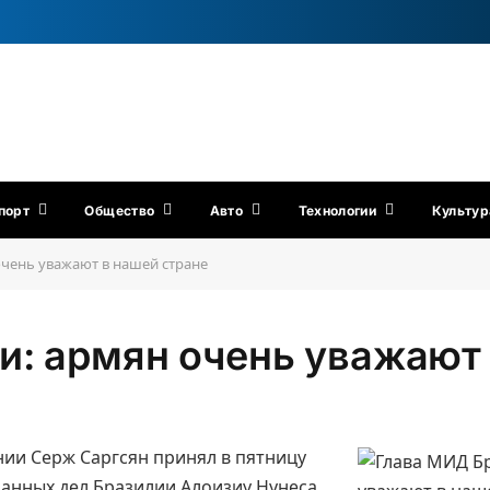
порт
Общество
Авто
Технологии
Культур
очень уважают в нашей стране
и: армян очень уважают 
ии Серж Саргсян принял в пятницу
анных дел Бразилии Алоизиу Нунеса