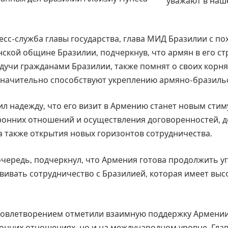
есс-служба главы государства, глава МИД Бразилии с по
ской общине Бразилии, подчеркнув, что армян в его ст
удучи гражданами Бразилии, также помнят о своих корня
 значительно способствуют укреплению армяно-бразиль
л надежду, что его визит в Армению станет новым стим
ронних отношений и осуществления договоренностей, д
а также открытия новых горизонтов сотрудничества.
 очередь, подчеркнул, что Армения готова продолжить у
вивать сотрудничество с Бразилией, которая имеет выс
довлетворением отметили взаимную поддержку Армении
ронних отношениях, но и на международном уровне. Гл