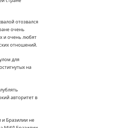
хвалой отозвался
ране очень
х и очень любят
ских отношений.
улом для
остигнутых на
глублять
окий авторитет в
 и Бразилии не
ава МИД Бразилии