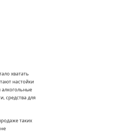
тало хватать
итают настойки
и алкогольные
, средства для
продаже таких
ене