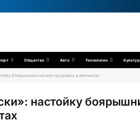
порт
Общество
Авто
Технологии
Культур
стойку боярышника начали продавать в автоматах
ски»: настойку боярышн
тах