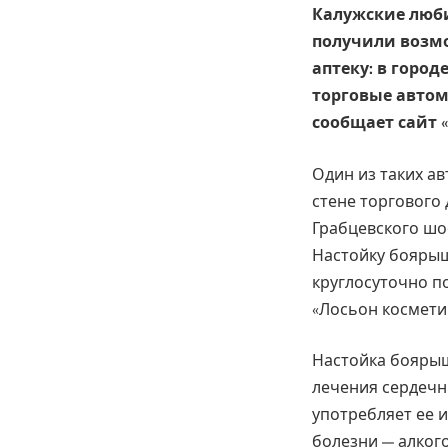
Калужские люб
получили возмо
аптеку: в горо
торговые автом
сообщает сайт «
Один из таких а
стене торгового
Грабцевского шо
Настойку боярыш
круглосуточно по
«Лосьон космети
Настойка бояры
лечения сердечн
употребляет ее 
болезни — алког