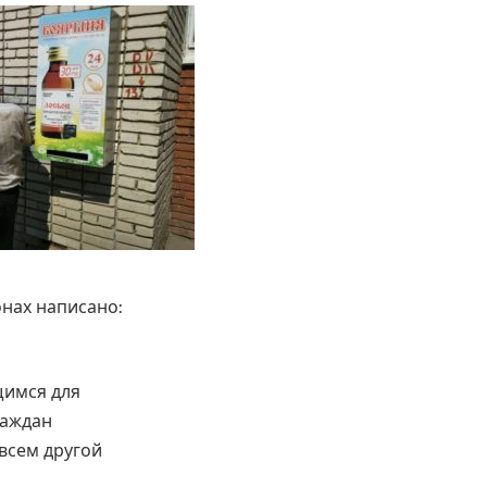
онах написано:
щимся для
раждан
всем другой