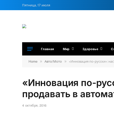
Пятница, 17 июля
Главная
Мир
Здоровье
С
»
»
Home
Авто/Мото
«Инновация по-русски»: на
«Инновация по-рус
продавать в автома
4 октября, 2016