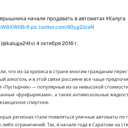
ярышника начали продавать в автоматах #Калуга
o/txW8XW0Br9
pic.twitter.com/90yg2iizaN
(@kaluga24tv) 4 октября 2016 г.
ли, что из-за кризиса в стране многим гражданам перес
ный алкоголь и в этой связи россияне все чаще предпоч
 «Пустырник» — популярные из-за невысокой стоимост
ванные «фунфыриками», а также антимозольные жидкости
безакцизное спиртное.
торых регионах стали появляться уличные автоматы по 
х-либо ограничений. Так, в начале года в Саратове на ст