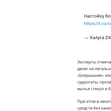
Настойку бо
https://t.c
— Калуга 24 
Эксперты отмеча
денег на легаль
«Боярышник» или
суррогаты, проз
мытья стекол и 
При этом в неко
средств без каки