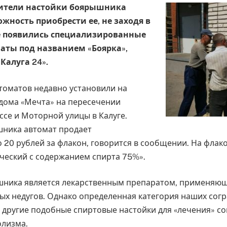
ители настойки боярышника
жность приобрести ее, не заходя в
де появились специализированные
аты под названием «Боярка»,
Калуга 24».
втоматов недавно установили на
 дома «Мечта» на пересечении
ссе и Моторной улицы в Калуге.
ника автомат продает
 20 рублей за флакон, говорится в сообщении. На флак
ческий с содержанием спирта 75%».
шника является лекарственным препаратом, применяю
ых недугов. Однако определенная категория наших сог
и другие подобные спиртовые настойки для «лечения» со
олизма.