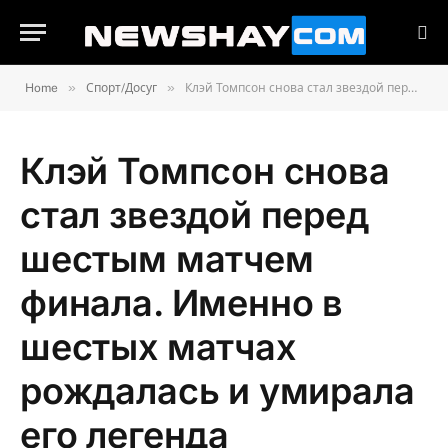
»
»
Home
Спорт/Досуг
Клэй Томпсон снова стал звездой перед шестым матчем финала. Именно в шестых матчах рождалась и умирала его легенда
Клэй Томпсон снова
стал звездой перед
шестым матчем
финала. Именно в
шестых матчах
рождалась и умирала
его легенда