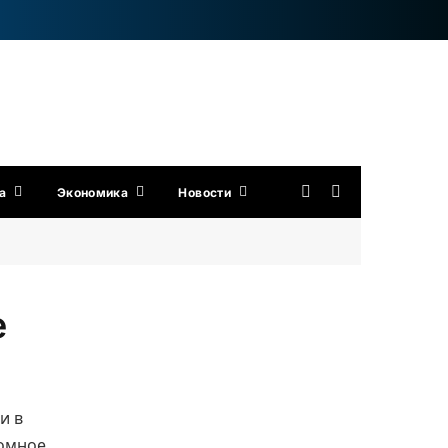
а
Экономика
Новости
e
и в
ромное