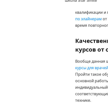
квалификации и 
по элайнерам
от 
время повторног
Качестве
курсов от 
Вообще данная ш
курсы для враче
Пройти такое об
основной работы
индивидуальный 
соответствующий
технике.