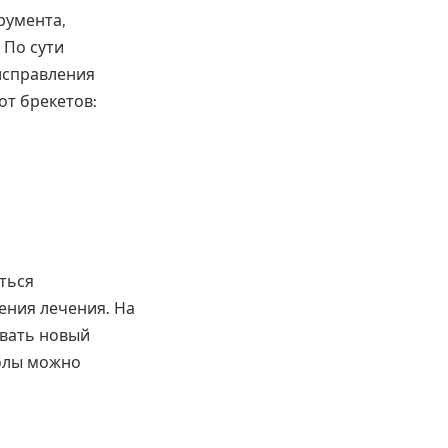
румента,
 По сути
исправления
от брекетов:
ться
ения лечения. На
овать новый
колы можно