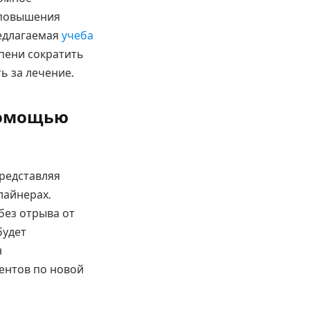
 повышения
едлагаемая
учеба
епени сократить
ь за лечение.
помощью
редставляя
лайнерах.
без отрыва от
будет
н
ентов по новой