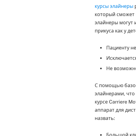
курсы элайнеры
р
который сможет 
элайнеры могут 
прикуса как у де
Пациенту не
Исключается
Не возможн
С помощью базов
элайнерами, что
курсе Carriere M
аппарат для дис
назвать:
Большой кл