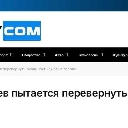
порт
Общество
Авто
Технологии
Культур
 перевернуть реальность с ног на голову
 пытается перевернуть 