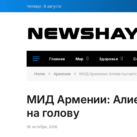
Четверг, 6 августа
Главная
Мир
Здоровье
С
»
»
Home
Армения
МИД Армении: Алиев пытается
МИД Армении: Алиев
на голову
18 октября, 2016