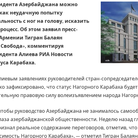
зидента Азербайджана можно
как неудачную попытку
льность с ног на голову, исказить
оцесс. Об этом заявил пресс-
Армении Тигран Балаян
«Свобода», комментируя
идента Алиева РИА Новости
уса Карабаха.
лиевым заявлениях руководителей стран-сопредседате
ко зафиксировано, что статус Нагорного Карабаха буде
льную правовую силу волеизъявлением народа Нагорн
чтобы руководство Азербайджана не занималось самоо
глаза азербайджанской общественности. Неделю назад г
изнал реальное содержание переговоров, отметив, что
симость Нагорного Карабаха», — отметил Тигран Балаян