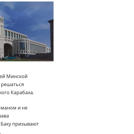
лей Минской
т решаться
ого Карабаха.
бманом и не
лава
 Баку призывают
.