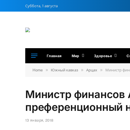
Суббота, 1 августа
Главная
Мир
Здоровье
С
»
»
»
Home
Южный кавказ
Арцах
Министр фин
Министр финансов 
преференционный 
13 января, 2018