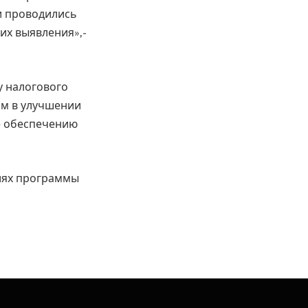
и проводились
их выявления»,-
у налогового
ом в улучшении
е обеспечению
иях программы