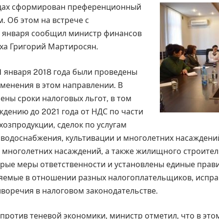
рцах сформирован преференционный
. Об этом на встрече с
 января сообщил министр финансов
ха Григорий Мартиросян.
 1 января 2018 года были проведены
менения в этом направлении. В
ены сроки налоговых льгот, в том
ждению до 2021 года от НДС по части
хозпродукции, сделок по услугам
водоснабжения, культивации и многолетних насажден
и многолетних насаждений, а также жилищного строитель
рые меры ответственности и установлены единые прав
яемые в отношении разных налогоплательщиков, испр
воречия в налоговом законодательстве.
 против теневой экономики, министр отметил, что в эт