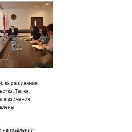
ий, выращивания
ства. Также,
ила взимания
авлены
ом направлении