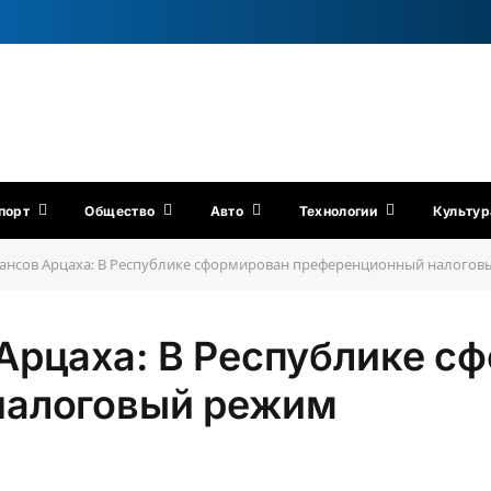
порт
Общество
Авто
Технологии
Культур
ансов Арцаха: В Республике сформирован преференционный налогов
Арцаха: В Республике с
налоговый режим