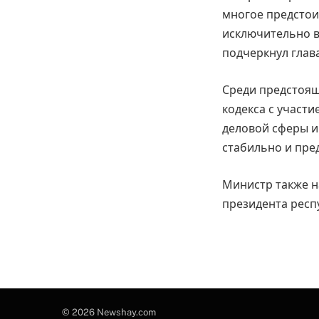
многое предстои
исключительно в
подчеркнул глав
Среди предстоящ
кодекса с участ
деловой сферы и
стабильно и пре
Министр также н
президента респу
© 2026 Newshay.com