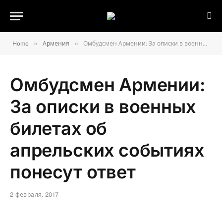
»
»
Home
Армения
Омбудсмен Армении: За описки в военных билетах об апрельских событиях понесут ответ
Омбудсмен Армении:
За описки в военных
билетах об
апрельских событиях
понесут ответ
2 февраля, 2017