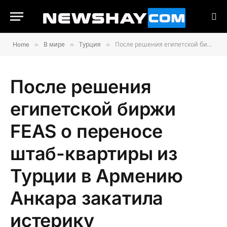
»
»
»
Home
В мире
Турция
После решения египетской биржи FEAS о переносе штаб-квартиры из Турции в Армению Анкара закатила истерику
После решения
египетской биржи
FEAS о переносе
штаб-квартиры из
Турции в Армению
Анкара закатила
истерику