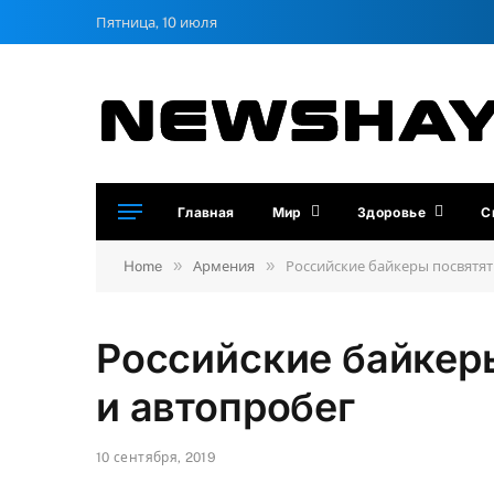
Пятница, 10 июля
Главная
Мир
Здоровье
С
»
»
Home
Армения
Российские байкеры посвятят
Российские байкер
и автопробег
10 сентября, 2019