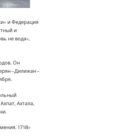
ки» и Федерация
етный и
вь не вода»,
одов. Он
ерян – Дилижан –
ября.
тольный
Ахпат, Ахтала,
ни.
мения. 1718»