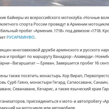
кие байкеры из всероссийского мотоклуба «Ночные вол
клетного спорта России проведут в Армении мотоцикл
бильный пробег «Армения. 1718» под девизом «1718. Кро
ает
РУСАРМИНФО
.
ящен многовековой дружбе армянского и русского нар
ана и пройдет по маршруту Ванадзор – Алаверди – Ноемб
 Гарни – Вагаршапат — Ереван. Завершится пробег 16 сент
ены также посетить монастырь Хор Вирап, Первопрес
вь Сурб Гаянэ, монастыри Гегард, Сагмосаванк, Санаин, 
ванк, Севанаванк, Кечарис, а также языческий храм Гар
ганизаторов, присоединиться к мото- и автопробегу «Ар
лающий на мотоцикле или автомобиле.