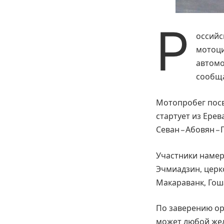
Р
оссийс
мотоци
автомо
сообщ
Мотопробег посв
стартует из Ерев
Севан – Абовян –
Участники намер
Эчмиадзин, церко
Макараванк, Гоша
По заверению ор
может любой же