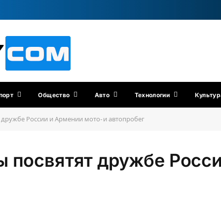
порт
Общество
Авто
Технологии
Культур
 дружбе России и Армении мото- и автопробег
ы посвятят дружбе Росси