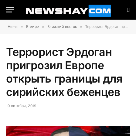
»
»
»
Home
В мире
Ближний восток
Террорист Эрдоган пригрозил Европе открыть границы для сирийских беженцев
Террорист Эрдоган
пригрозил Европе
открыть границы для
сирийских беженцев
10 октября, 2019