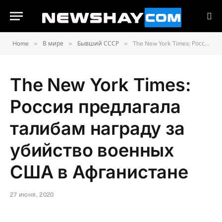
»
»
»
Home
В мире
Бывший СССР
The New York Times: Россия предлагала талибам награду за убийство военных США в Афганистане
The New York Times:
Россия предлагала
талибам награду за
убийство военных
США в Афганистане
27 июня, 2020