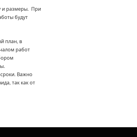
у и размеры. При
аботы будут
й план, в
ачалом работ
ыбором
ы.
 сроки. Важно
да, так как от