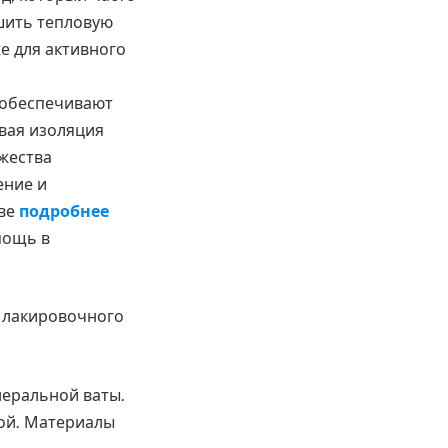
шить тепловую
же для активного
 обеспечивают
вая изоляция
жества
ение и
еве
подробнее
мощь в
 лакировочного
еральной ваты.
дой. Материалы