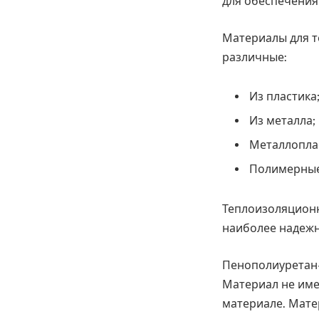
для обеспечения
Материалы для т
различные:
Из пластика
Из металла;
Металлопла
Полимерные
Теплоизоляционн
наиболее надеж
Пенополиуретан-
Материал не име
материале. Мате