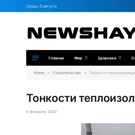
Среда, 5 августа
Главная
Мир
Здоровье
С
»
»
Home
Строительство
Тонкости теплоизоляц
Тонкости теплоизо
8 февраля, 2022