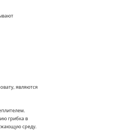
бывают
овату, являются
еплителем.
ию грибка в
ружающую среду.