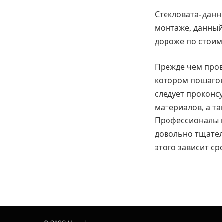
Стекловата- дан
монтаже, данный
дороже по стоим
Прежде чем пров
котором пошагов
следует проконс
материалов, а т
Профессионалы п
довольно тщател
этого зависит ср