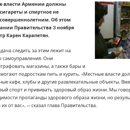
 власти Армении должны
 сигареты и спиртное не
есовершеннолетним. Об этом
дании Правительства 3 ноября
р Карен Карапетян.
адача следить за этим лежит на
о самоуправления. Они
рафовать магазины, а также бары и
омогают подросткам пить и курить. «Местные власти до
ые кафе, клубы и другие развлекательные объекты. Вме
вый спорт и прививать здоровый образ жизни. Мы гово
димости пропаганды здорового образа жизни, но резуль
их от вас», — сказал глава Правительства.