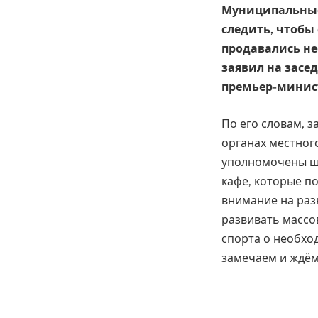
Муниципальные
следить, чтобы
продавались н
заявил на засе
премьер-минист
По его словам, з
органах местног
уполномочены шт
кафе, которые п
внимание на разн
развивать массо
спорта о необхо
замечаем и ждём 