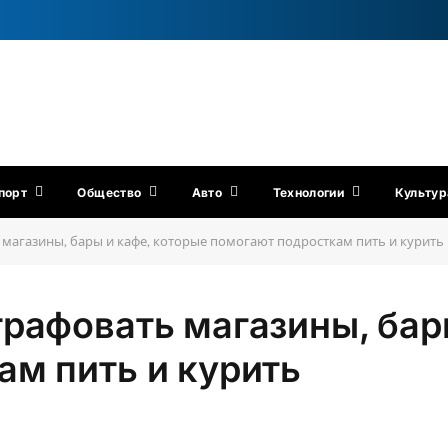
порт
Общество
Авто
Технологии
Культур
магазины, бары и кафе, которые помогают подросткам пить и курить
рафовать магазины, бар
ам пить и курить