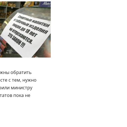
лжны обратить
сте с тем, нужно
рили министру
татов пока не