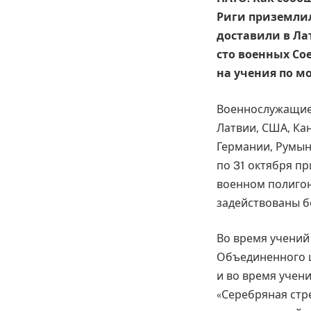
Риги приземлил
доставили в Ла
сто военных Со
на учения по м
Военнослужащие
Латвии, США, Ка
Германии, Румыни
по 31 октября п
военном полигон
задействованы б
Во время учений
Объединенного ш
и во время учени
«Серебряная стр