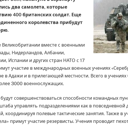
ись два самолета, которые
твию 400 британских солдат. Еще
единенного королевства прибудут
орю.
 Великобритании вместе с военными
нады, Нидерландов, Албании,
и, Испании и других стран НАТО с 17
римут участие в международных военных учениях «Сереб
е в Адажи и в прилегающей местности. Всего в учениях 
олее 3000 военнослужащих.
 будут совершенствоваться способности командных пун
таба управлять подразделениями как в повседневной д
й, координируя полевые тактические занятия. Также в у
ела» примут участие резервисты. Учения проводит пехо