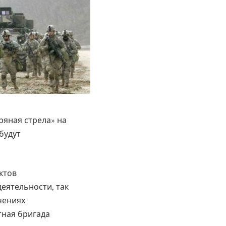
ряная стрела» на
будут
ктов
еятельности, так
чениях
тная бригада