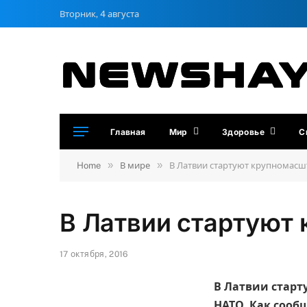
Вторник, 4 августа
Главная
Мир
Здоровье
С
»
»
Home
В мире
В Латвии стартуют крупномас
В Латвии стартуют
17 октября, 2016
В Латвии стар
НАТО. Как сообщ