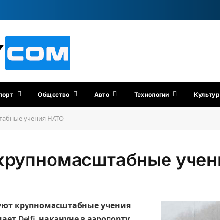
порт
Общество
Авто
Технологии
Культур
штабные учения НАТО
 крупномасштабные уче
туют крупномасштабные учения
ает Delfi, накануне в аэропорту