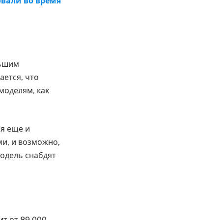
льшим
ается, что
моделям, как
ся еще и
и, и возможно,
одель снабдят
ит от 89 000