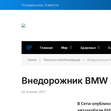
Понедельник, 3 августа
Главная
Мир
Здоровье
С
»
»
Home
Технология/Инновация
Внедорожник B
Внедорожник BMW X
22 января, 2017
В Сети опубли
автомобиля BMW