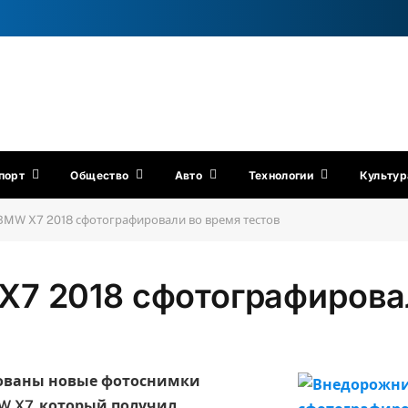
порт
Общество
Авто
Технологии
Культур
MW X7 2018 сфотографировали во время тестов
7 2018 сфотографировал
кованы новые фотоснимки
 X7, который получил