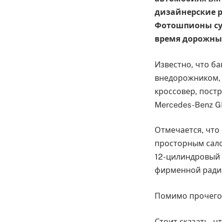
дизайнерские 
Фотошпионы су
время дорожных
Известно, что б
внедорожником, 
кроссовер, пост
Mercedes-Benz GL
Отмечается, что
просторным сало
12-цилиндровый 
фирменной ради
Помимо прочего,
Стоит сказать, ч