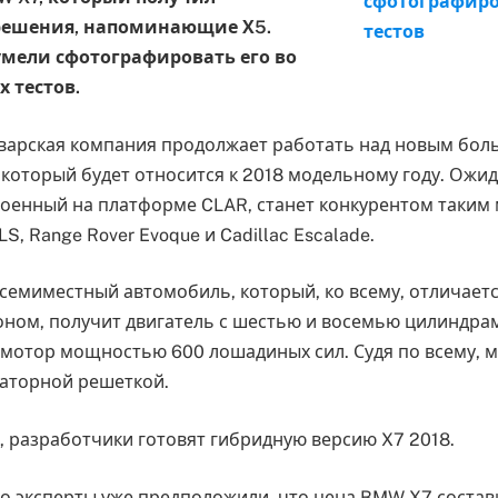
решения, напоминающие Х5.
мели сфотографировать его во
 тестов.
аварская компания продолжает работать над новым бо
который будет относится к 2018 модельному году. Ожид
роенный на платформе CLAR, станет конкурентом таким 
S, Range Rover Evoque и Cadillac Escalade.
 семиместный автомобиль, который, ко всему, отличает
ном, получит двигатель с шестью и восемью цилиндрам
мотор мощностью 600 лошадиных сил. Судя по всему, м
аторной решеткой.
 разработчики готовят гибридную версию X7 2018.
то эксперты уже предположили, что цена BMW X7 состав