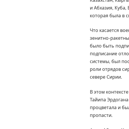
Казахстан, Кыргы
и Абхазия, Куба,
которая была в с
Что касается вое
зенитно-ракетны
было быть подпи
подписание отло
системы, был пос
роли отрядов си
севере Сирии.
В этом контекст
Тайипа Эрдогана
процветала и был
пропасти.