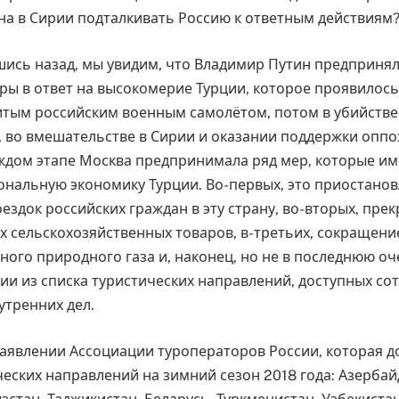
на в Сирии подталкивать Россию к ответным действиям
ись назад, мы увидим, что Владимир Путин предпринял
ы в ответ на высокомерие Турции, которое проявилось
итым российским военным самолётом, потом в убийстве
ц, во вмешательстве в Сирии и оказании поддержки оп
ждом этапе Москва предпринимала ряд мер, которые им
ональную экономику Турции. Во-первых, это приостано
ездок российских граждан в эту страну, во-вторых, пр
х сельскохозяйственных товаров, в-третьих, сокращен
ного природного газа и, наконец, но не в последнюю оч
ии из списка туристических направлений, доступных со
утренних дел.
заявлении Ассоциации туроператоров России, которая д
ческих направлений на зимний сезон 2018 года: Азерба