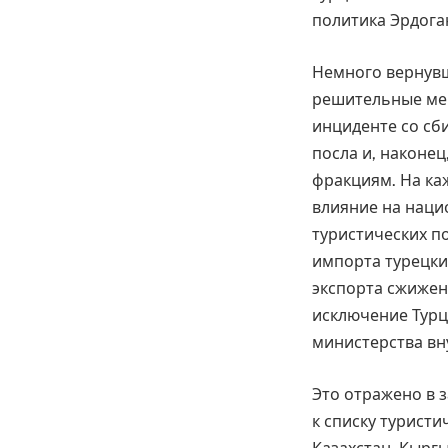
политика Эрдога
Немного вернувш
решительные мер
инциденте со сб
посла и, наконе
фракциям. На ка
влияние на наци
туристических по
импорта турецки
экспорта сжижен
исключение Турц
министерства вн
Это отражено в 
к списку туристи