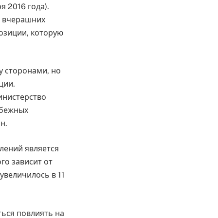
я 2016 года).
т вчерашних
озиции, которую
у сторонами, но
ции.
министерство
убежных
н.
лений является
го зависит от
увеличилось в 11
ться повлиять на