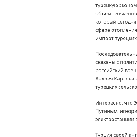
турецкую экономи
объем сжиженног
который сегодня
сфере отопления
импорт турецких
Последовательны
связаны с полит
российский воен
Андрея Карлова 
турецких сельск
Интересно, что 
Путиным, игнори
электростанции 
Турция своей ан