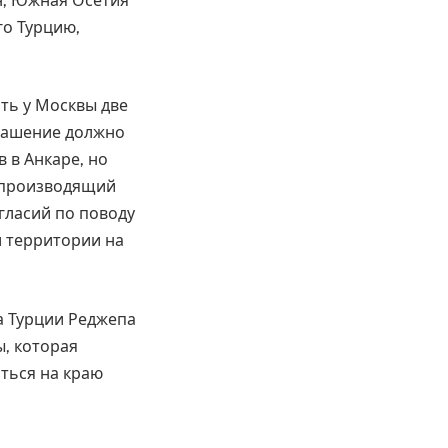
ан, Южная Осетия
го Турцию,
ить у Москвы две
глашение должно
 в Анкаре, но
, производящий
огласий по поводу
и территории на
а Турции Реджепа
ы, которая
аться на краю