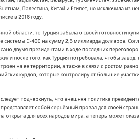
зстан, Таджикистан, Беларусь, Туркменистан, Узбекист
 Вьетнам, Палестина, Китай и Египет, но исключила из не
писке в 2016 году.
нной области, то Турция забыла о своей готовности куп
е системы С-400 на сумму 2,5 миллиарда долларов. Со
сано двумя президентами в ходе последних переговоров
жили после того, как Турция потребовала, чтобы завод
троен на ее территории, а также в связи с ростом разн
рийских курдов, которые контролируют большие участк
е следует подчеркнуть, что внешняя политика президент
 представляет собой серьёзный провал для своей стран
а открыта для всех народов мира, а теперь может оказ