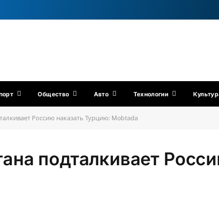
порт
Общество
Авто
Технологии
Культур
алкивает Россию наказать Турцию: Mobtada
ана подталкивает Росси