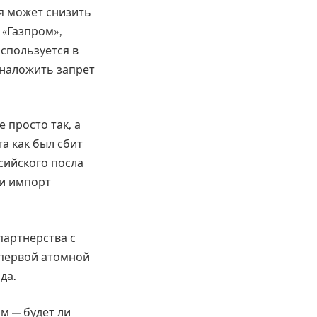
ия может снизить
 «Газпром»,
спользуется в
 наложить запрет
 просто так, а
а как был сбит
сийского посла
 и импорт
партнерства с
 первой атомной
да.
м — будет ли