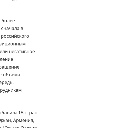
?
 более
 сначала в
 российского
позиционным
ели негативное
вление
екращение
ие объема
ередь,
трудникам
обавила 15 стран
йджан, Армения,