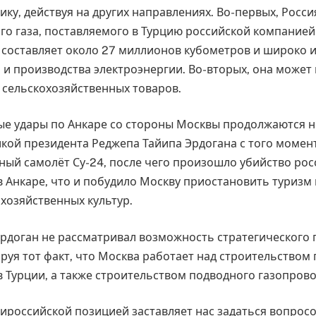
ку, действуя на других направлениях. Во-первых, Росс
о газа, поставляемого в Турцию российской компанией
 составляет около 27 миллионов кубометров и широко и
 и производства электроэнергии. Во-вторых, она может
 сельскохозяйственных товаров.
е удары по Анкаре со стороны Москвы продолжаются не
икой президента Реджепа Тайипа Эрдогана с того момент
ный самолёт Су-24, после чего произошло убийство рос
в Анкаре, что и побудило Москву приостановить туризм
охозяйственных культур.
Эрдоган не рассматривал возможность стратегического 
руя тот факт, что Москва работает над строительством
в Турции, а также строительством подводного газопрово
тироссийской позицией заставляет нас задаться вопросо