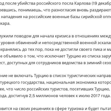
од после убийства российского посла Карлова (19 декабр
евшись, понимаешь, что разногласия вновь раздираю
 нападения на российские военные базы сирийской опп
кара.
лужили поводом для начала кризиса в отношениях межд
и уровня обвинений и непосредственной военной эскала
ранялись до тех пор, пока не достигли своего пика и 
не объявило о том, что исключает Турцию из списка зар
ст, доступных для сотрудников ведомства в зимний сезо
ние не включать Турцию в список туристических направ
турецкого государства, национальная экономика которо
ее, что число российских туристов, посетивших Турцию, 
ода, достигнув 2,5 миллионов человек к июлю 2017 года.
овится на своих решениях в сфере туризма и будет пыта