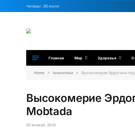
Четверг, 30 июля
Главная
Мир
Здоровье
С
»
»
Home
Аналитика
Высокомерие Эрдогана подт
Высокомерие Эрдог
Mobtada
20 января, 2018