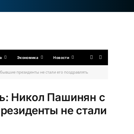
а
Экономика
Новости
 бывшие президенты не стали его поздравлять
ь: Никол Пашинян с
президенты не стали