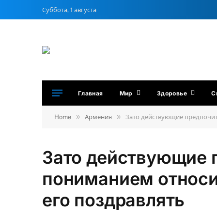
Суббота, 1 августа
Главная
Мир
Здоровье
С
»
»
Home
Армения
Зато действующие предпочит
Зато действующие 
пониманием относит
его поздравлять