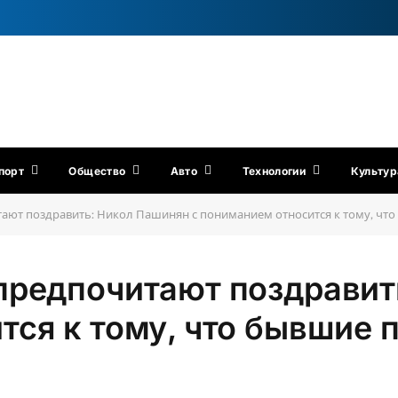
порт
Общество
Авто
Технологии
Культур
ают поздравить: Никол Пашинян с пониманием относится к тому, что
предпочитают поздравит
ся к тому, что бывшие 